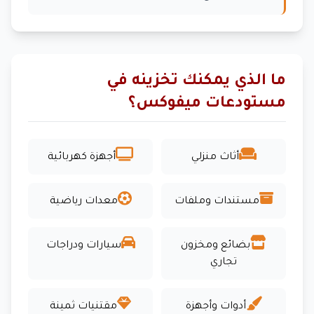
ما الذي يمكنك تخزينه في
مستودعات ميفوكس؟
أثاث منزلي
أجهزة كهربائية
مستندات وملفات
معدات رياضية
بضائع ومخزون
سيارات ودراجات
تجاري
أدوات وأجهزة
مقتنيات ثمينة