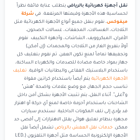
نقل أجهزة كهربائية بالرياض
يتطلب عناية فائقة نظراً
لحساسية هذه الأجهزة وقيمتها المرتفعة. في
شركة
ميفوكس
، نقوم بنقل جميع أنواع الأجهزة الكهربائية مثل
الثلاجات، الغسالات، المجففات، غسالات الصحون،
الأفران، الميكروويف، الشاشات، وأجهزة التكييف. نقوم
أولاً بتفريغ الغاز من الثلاجات والمجمدات (إن أمكن)
وتجفيفها تماماً لمنع تكون العفن. ثم نقوم بتغليف كل
جهاز بمواد خاصة مضادة للصدمات والكهرباء الساكنة،
باستخدام البلاستيك الفقاعي والبطانيات الواقية.
تغليف
الأجهزة الكهربائية
يتم أيضاً باستخدام كراتين مقواة
تناسب حجم الجهاز، مع وضع علامات واضحة "هش"
و"أعلى". أثناء النقل، يتم تثبيت الأجهزة بشكل آمن داخل
الشاحنات باستخدام أحزمة خاصة لمنع أي حركة أو اهتزاز
قد يؤدي إلى تلف المكونات الداخلية. نستخدم سيارات
مجهزة بنظام تعليق هوائي يقلل الاهتزازات إلى أقصى حد
ممكن.
خدمات نقل العفش بالرياض
تشمل أيضاً نقل
الأجهزة الإلكترونية الحساسة مثل أجهزة التلفزيون (LED،