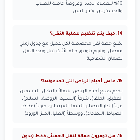
10% للعملاء الجدد، وعروضاً خاصة للطلاب
والعسكريين وكبار السن.
14. كيف يتم تنظيم عملية النقل؟
نضع خطة نقل مخصصة لكل عميل مع جدول زمني
مفصل، ونقوم بتوثيق حالة الأثاث قبل وبعد النقل
لضمان الشفافية.
15. ما هي أحياء الرياض التي تخدمونها؟
نخدم جميع أحياء الرياض: شمالاً (النخيل، الياسمين،
العقيق، الملقا)، شرقاً (النسيم، الروضة، السلام)،
غرباً (الدار البيضاء، الشفا، العريجاء)، جنوباً (عكاظ،
الضباط، البطحاء)، ووسطاً (العليا، الملز، الورود).
16. هل توفرون عمالة لنقل العفش فقط (بدون