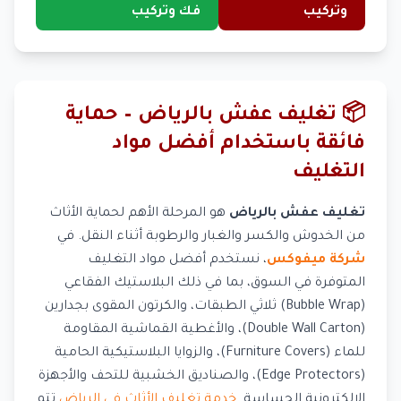
وتركيب
فك وتركيب
📦 تغليف عفش بالرياض – حماية
فائقة باستخدام أفضل مواد
التغليف
تغليف عفش بالرياض
هو المرحلة الأهم لحماية الأثاث
من الخدوش والكسر والغبار والرطوبة أثناء النقل. في
شركة ميفوكس
، نستخدم أفضل مواد التغليف
المتوفرة في السوق، بما في ذلك البلاستيك الفقاعي
(Bubble Wrap) ثلاثي الطبقات، والكرتون المقوى بجدارين
(Double Wall Carton)، والأغطية القماشية المقاومة
للماء (Furniture Covers)، والزوايا البلاستيكية الحامية
(Edge Protectors)، والصناديق الخشبية للتحف والأجهزة
الإلكترونية الحساسة.
خدمة تغليف الأثاث في الرياض
تتم