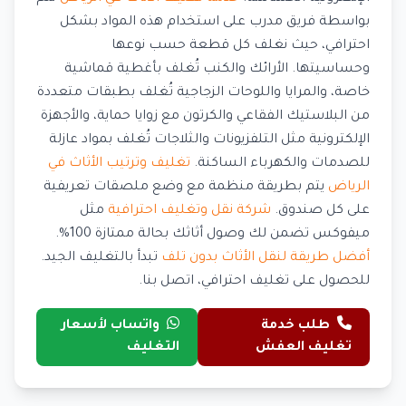
بواسطة فريق مدرب على استخدام هذه المواد بشكل
احترافي، حيث نغلف كل قطعة حسب نوعها
وحساسيتها. الأرائك والكنب تُغلف بأغطية قماشية
خاصة، والمرايا واللوحات الزجاجية تُغلف بطبقات متعددة
من البلاستيك الفقاعي والكرتون مع زوايا حماية، والأجهزة
الإلكترونية مثل التلفزيونات والثلاجات تُغلف بمواد عازلة
للصدمات والكهرباء الساكنة.
تغليف وترتيب الأثاث في
الرياض
يتم بطريقة منظمة مع وضع ملصقات تعريفية
على كل صندوق.
شركة نقل وتغليف احترافية
مثل
ميفوكس تضمن لك وصول أثاثك بحالة ممتازة 100%.
أفضل طريقة لنقل الأثاث بدون تلف
تبدأ بالتغليف الجيد.
للحصول على تغليف احترافي، اتصل بنا.
طلب خدمة
واتساب لأسعار
تغليف العفش
التغليف