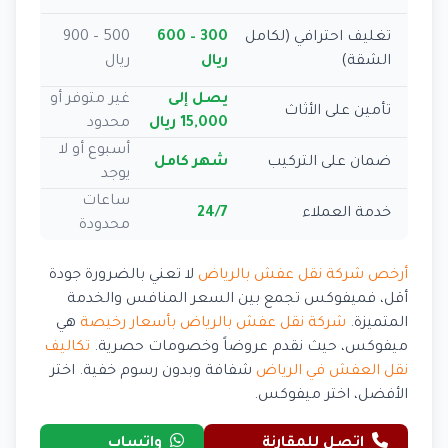
تغليف احترافي (لكامل
300 – 600
500 – 900
الشقة)
ريال
ريال
يصل إلى
غير متوفر أو
تأمين على الأثاث
15,000 ريال
محدود
أسبوع أو لا
ضمان على التركيب
شهر كامل
يوجد
ساعات
خدمة العملاء
24/7
محدودة
أرخص شركة نقل عفش بالرياض
لا تعني بالضرورة جودة
أقل، فميفوكس تجمع بين السعر المنافس والخدمة
المتميزة.
شركة نقل عفش بالرياض بأسعار رخيصة
هي
ميفوكس، حيث نقدم عروضاً وخصومات حصرية.
تكاليف
نقل العفش في الرياض
شفافة وبدون رسوم خفية. اختر
الأفضل، اختر ميفوكس.
اتصل للمقارنة
واتساب