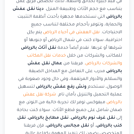
في فيلا كبيرة بحدائق واسعة، لذلك نخصص فريق عمل
يتناسب مع حجم الأثاث وطبيعة المنزل.
دينا نقل عفش
بالرياض
التي نستخدمها مجهزة بأحدث أنظمة التثبيت
والحماية، وتتوفر بأحجام مختلفة لتناسب جميع
الاحتياجات.
نقل العفش في أحياء الرياض
يتم بكل
احترافية، سواء كنت في شمال الرياض أو جنوبها أو
شرقها أو غربها. نقدم أيضاً خدمة
نقل أثاث بالرياض
للمكاتب والشركات من خلال
خدمات نقل المكاتب
والشركات بالرياض
. فريقنا من
عمال نقل عفش
بالرياض
مدرب على التعامل مع المداخل الضيقة
والسلالم والأدوار المرتفعة، وفي حال وجود صعوبة في
الوصول، نستخدم
ونش رفع عفش بالرياض
لتسهيل
عملية التحميل والتنزيل بأمان تام.
شركة نقل عفش
بالرياض
ميفوكس توفر لك تجربة خالية من التوتر، مع
ضمان شامل على جميع قطع الأثاث. سواء كنت بحاجة
إلى
نقل غرف نوم بالرياض
،
نقل مطابخ بالرياض
،
نقل
كنب بالرياض
، أو
نقل مجالس بالرياض
، فإن فريقنا
المتخصص يضمن لك تنفيذ المهمة بكفاءة عالية.