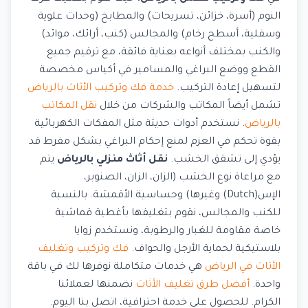
النوم (أسرة، خزائن، تسريحات) والمطابخ (وحدات علوية
وسفلية، أسطح رخام) والمجالس (كنب، أرائك، موائد)
والكنب بمختلف أنواعه بعناية فائقة، مع ترقيم جميع
القطع ووضع البراغي والمسامير في أكياس مخصصة
لتسهيل إعادة التركيب.
خدمة فك وتركيب الأثاث بالرياض
تشمل أيضاً المكاتب والشركات من خلال
نقل المكاتب
بالرياض
. نستخدم أدوات حديثة مثل المفكات الكهربائية
بقوة تحكم في العزم لمنع إحكام البراغي بشكل مفرط قد
يؤدي إلى تشقق الخشب.
نقل أثاث منزلي بالرياض
يتم
مع مراعاة نوع الخشب (الزان، الزان، الصنوبر،
الإس(Dutch) وغيرها) وحساسية الأقمشة. بالنسبة
للكنب والمجالس، نقوم بتغليفها بأغطية قماشية
خاصة مقاومة للغبار والرطوبة، ونستخدم زوايا
بلاستيكية لحماية الأرجل والحواف.
فك وتركيب وتغليف
الأثاث في الرياض
هي خدمات متكاملة نوفرها لك في باقة
واحدة.
أفضل طرق تغليف الأثاث
نضمنها لعملائنا
الكرام. للحصول على خدمة احترافية، اتصل بنا اليوم.