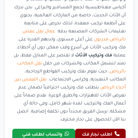
أكياس مغناطيسية لجمع المسامير والبراغي. نحن ندرك
أن الأثاث الحديث، خاصة من الماركات العالمية، يحتوي
على أنظمة تركيب معقدة، لذلك نحرص على متابعة
تعليمات الشركات المصنعة بدقة.
عمال نقل عفش
بالرياض مدربون
على أعلى مستوى، ولديهم القدرة على
فك وتركيب الأثاث في أسرع وقت ممكن دون أي أخطاء.
عملية
فك وتركيب الأثاث
لا تقتصر على المنازل فقط، بل
تمتد لتشمل المكاتب والشركات من خلال
نقل المكاتب
بالرياض
، حيث نقوم بفك وتركيب القواطع الزجاجية،
المكاتب التنفيذية، وكراسي الاجتماعات.
نقل العفش بين
أحياء الرياض
يتطلب فك وتركيب احترافياً لضمان عدم
تعرض الأثاث للاهتزازات والطرق الوعرة. نقدم ضماناً على
أعمال الفك والتركيب لمدة شهر كامل، وفي حالة أي
مشكلة، نرسل الفريق مجدداً دون تكلفة إضافية. اتصل
بنا الآن للحصول على نجار محترف.
اطلب نجار فك
واتساب لطلب فني