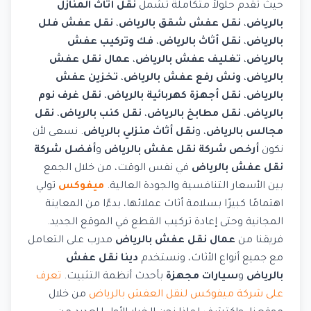
حيث تقدم حلولاً متكاملة تشمل
نقل أثاث المنازل
بالرياض
،
نقل عفش شقق بالرياض
،
نقل عفش فلل
بالرياض
،
نقل أثاث بالرياض
،
فك وتركيب عفش
بالرياض
،
تغليف عفش بالرياض
،
عمال نقل عفش
بالرياض
،
ونش رفع عفش بالرياض
،
تخزين عفش
بالرياض
،
نقل أجهزة كهربائية بالرياض
،
نقل غرف نوم
بالرياض
،
نقل مطابخ بالرياض
،
نقل كنب بالرياض
،
نقل
مجالس بالرياض
، و
نقل أثاث منزلي بالرياض
. نسعى لأن
نكون
أرخص شركة نقل عفش بالرياض
و
أفضل شركة
نقل عفش بالرياض
في نفس الوقت، من خلال الجمع
بين الأسعار التنافسية والجودة العالية.
ميفوكس
تولي
اهتمامًا كبيرًا بسلامة أثاث عملائها، بدءًا من المعاينة
المجانية وحتى إعادة تركيب القطع في الموقع الجديد.
فريقنا من
عمال نقل عفش بالرياض
مدرب على التعامل
مع جميع أنواع الأثاث، ونستخدم
دينا نقل عفش
بالرياض
و
سيارات مجهزة
بأحدث أنظمة التثبيت.
تعرف
على شركة ميفوكس لنقل العفش بالرياض
من خلال