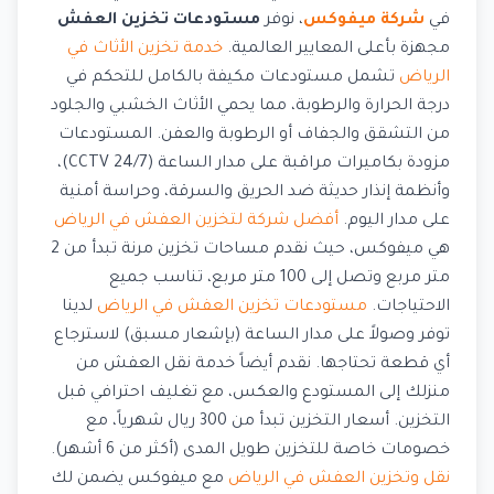
في
شركة ميفوكس
، نوفر
مستودعات تخزين العفش
مجهزة بأعلى المعايير العالمية.
خدمة تخزين الأثاث في
الرياض
تشمل مستودعات مكيفة بالكامل للتحكم في
درجة الحرارة والرطوبة، مما يحمي الأثاث الخشبي والجلود
من التشقق والجفاف أو الرطوبة والعفن. المستودعات
مزودة بكاميرات مراقبة على مدار الساعة (24/7 CCTV)،
وأنظمة إنذار حديثة ضد الحريق والسرقة، وحراسة أمنية
على مدار اليوم.
أفضل شركة لتخزين العفش في الرياض
هي ميفوكس، حيث نقدم مساحات تخزين مرنة تبدأ من 2
متر مربع وتصل إلى 100 متر مربع، تناسب جميع
الاحتياجات.
مستودعات تخزين العفش في الرياض
لدينا
توفر وصولاً على مدار الساعة (بإشعار مسبق) لاسترجاع
أي قطعة تحتاجها. نقدم أيضاً خدمة نقل العفش من
منزلك إلى المستودع والعكس، مع تغليف احترافي قبل
التخزين. أسعار التخزين تبدأ من 300 ريال شهرياً، مع
خصومات خاصة للتخزين طويل المدى (أكثر من 6 أشهر).
نقل وتخزين العفش في الرياض
مع ميفوكس يضمن لك